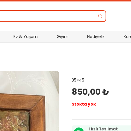
Ev & Yaşam
Giyim
Hediyelik
Kur
35×45
850,00
₺
Stokta yok
Hızlı Teslimat