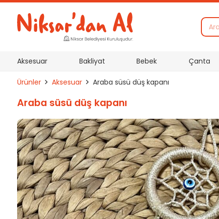
Aksesuar
Bakliyat
Bebek
Çanta
Ürünler
Aksesuar
Araba süsü düş kapanı
Araba süsü düş kapanı