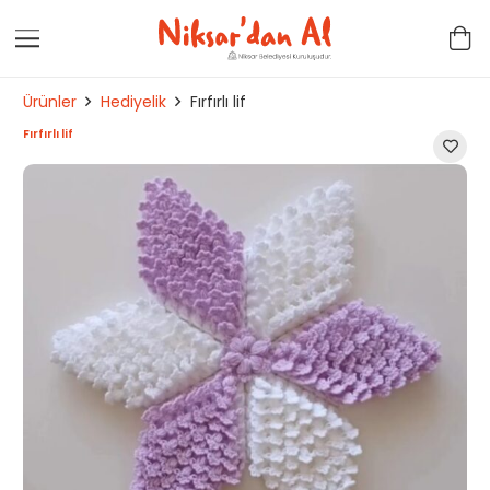
Ürünler
Hediyelik
Fırfırlı lif
Fırfırlı lif