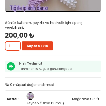
Günlük kullanım, çeyizlik ve hediyelik için sipariş
verebilirsiniz.
200,00
₺
Fırfırlı
Sepete Ekle
lif
adet
Hızlı Teslimat
Tahminen 10 August günü kargoda.
0
müşteri değerlendirmesi
Satıcı:
Mağazaya Git
Zeynep Özkan Durmuş