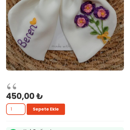
450,00
₺
Kişiye
Sepete Ekle
Özel
isim
işlemeli
fiyonk