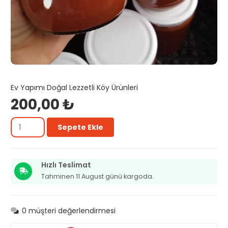
Ev Yapımı Doğal Lezzetli Köy Ürünleri
200,00
₺
Kuşburnu
Sepete Ekle
marmelatı
(660
ml
kavanozda)
Hızlı Teslimat
adet
Tahminen 11 August günü kargoda.
0
müşteri değerlendirmesi