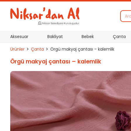
Aksesuar
Bakliyat
Bebek
Çanta
Ürünler
Çanta
Örgü makyaj çantası – kalemlik
Örgü makyaj çantası – kalemlik