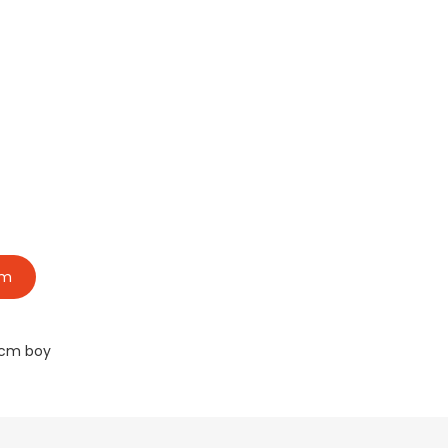
im
3cm boy