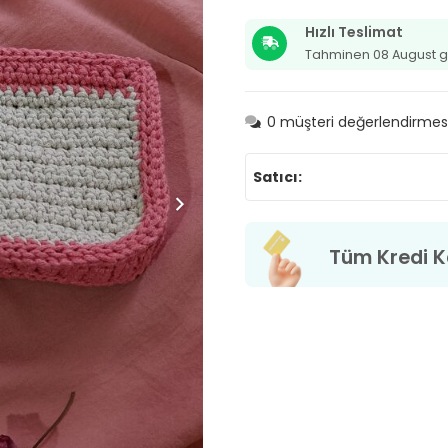
çantası
-
Hızlı Teslimat
kalemlik
Tahminen 08 August g
adet
0
müşteri değerlendirmes
Satıcı:
Tüm Kredi Ka