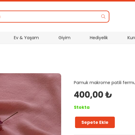
Ev & Yaşam
Giyim
Hediyelik
Kur
Pamuk makrome patili fermu
400,00
₺
Stokta
Sepete Ekle
Örgü
makyaj