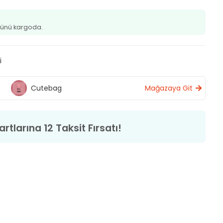
ünü kargoda.
i
Cutebag
Mağazaya Git
rtlarına 12 Taksit Fırsatı!