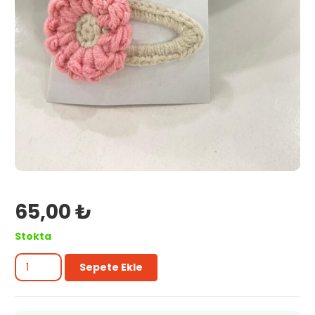
65,00
₺
Stokta
Pembe
Sepete Ekle
çıtçıt
toka
adet