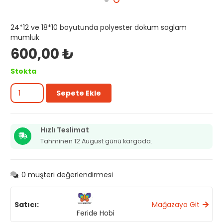
24*12 ve 18*10 boyutunda polyester dokum saglam
mumluk
600,00
₺
Stokta
Polyester
Sepete Ekle
ikili
geyik
mumluk
adet
Hızlı Teslimat
Tahminen 12 August günü kargoda.
0
müşteri değerlendirmesi
Satıcı:
Mağazaya Git
Feride Hobi