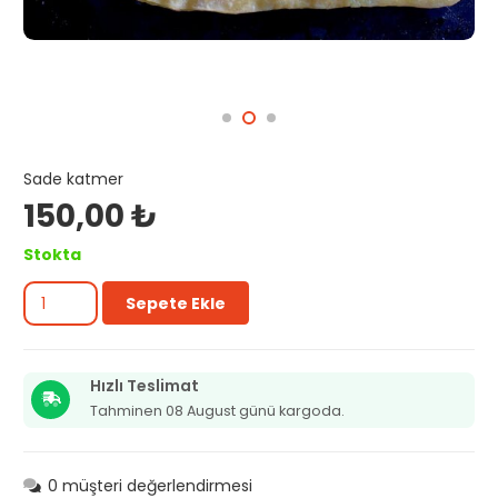
Sade katmer
150,00
₺
Stokta
Sade
Sepete Ekle
katmer
adet
Hızlı Teslimat
Tahminen 08 August günü kargoda.
0
müşteri değerlendirmesi