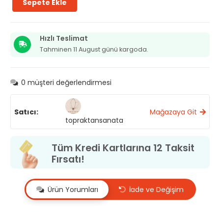
Sepete Ekle
Seramik
Kahve
Takımı
adet
Hızlı Teslimat
Tahminen 11 August günü kargoda.
0
müşteri değerlendirmesi
Satıcı:
Mağazaya Git
topraktansanata
Tüm Kredi Kartlarına 12 Taksit
Fırsatı!
Ürün Yorumları
İade ve Değişim