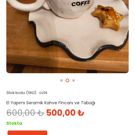
Stok kodu (SKU):
oz14
El Yapımı Seramik Kahve Fincanı ve Tabağı
Orijinal
Şu
600,00
₺
500,00
₺
fiyat:
andaki
600,00 ₺.
fiyat:
Stokta
500,00 ₺.