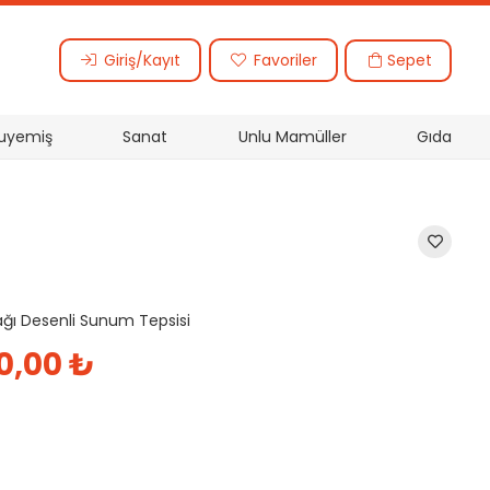
Sepet
Giriş/Kayıt
Favoriler
uyemiş
Sanat
Unlu Mamüller
Gıda
ağı Desenli Sunum Tepsisi
inal
Şu
00,00
₺
t:
andaki
0,00 ₺.
fiyat:
1.500,00 ₺.