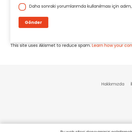
Daha sonraki yorumlarımda kullanılması için adım,
This site uses Akismet to reduce spam.
Learn how your co
Hakkımızda
PCI-DSS Ödeme Güvenliği
7/24 Canlı Destek
Bu web sitesi deneyiminizi geliştirmek