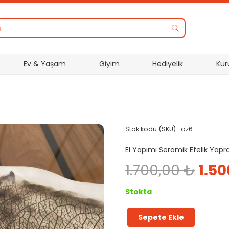
Ev & Yaşam
Giyim
Hediyelik
Kur
Stok kodu (SKU):
oz6
El Yapımı Seramik Efelik Yapr
Orij
1.700,00
₺
1.5
fiya
1.70
Stokta
Sepete Ekle
Seramik